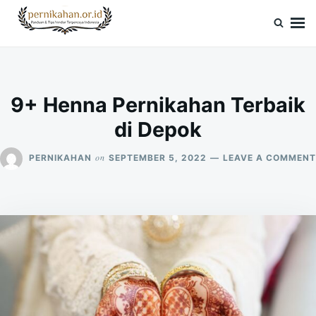
Skip
Search
to
for:
Pernikahan.or.id
Panduan Vendor & Tips Wedding Terpercaya
content
9+ Henna Pernikahan Terbaik
di Depok
on
PERNIKAHAN
SEPTEMBER 5, 2022
LEAVE A COMMENT