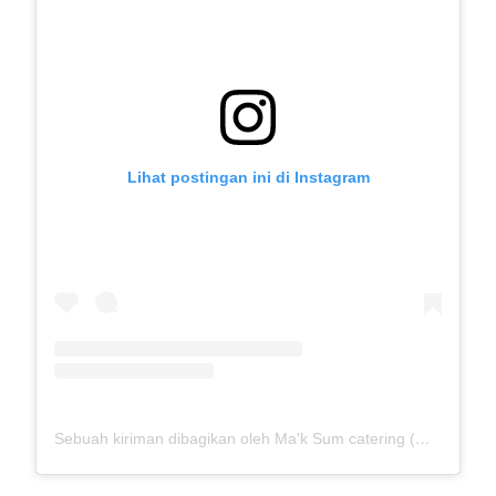
Lihat postingan ini di Instagram
Sebuah kiriman dibagikan oleh Ma'k Sum catering (@mak_sumcatering)