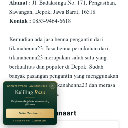
Alamat :
Jl. Badaksinga No. 171, Pengasihan,
Sawangan, Depok, Jawa Barat, 16518
Kontak :
0853-9464-6618
Kemudian ada jasa henna pengantin dari
tikanahenna23. Jasa henna pernikahan dari
tikanahenna23 merupakan salah satu yang
berkualitas dan populer di Depok. Sudah
banyak pasangan pengantin yang menggunakan
layanan henan dari tikanahenna23 dan merasa
×
OPEN TESTFOOD · AGUSTUS 2026
Keliling
Rasa
puas dengan hasilnya.
Cicipi menu dan jelajahi venue wedding
pilihanmu.
devidelika.hennaart
Daftar Testfood
→
RECOMMENDED BY
Jagarasa Group
5 VENUE PILIHAN · JABODETABEK