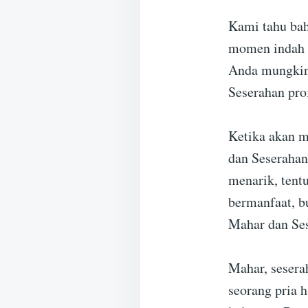
Kami tahu bah
momen indah y
Anda mungkin
Seserahan prof
Ketika akan 
dan Seserahan
menarik, tent
bermanfaat, b
Mahar dan Ses
Mahar, sesera
seorang pria 