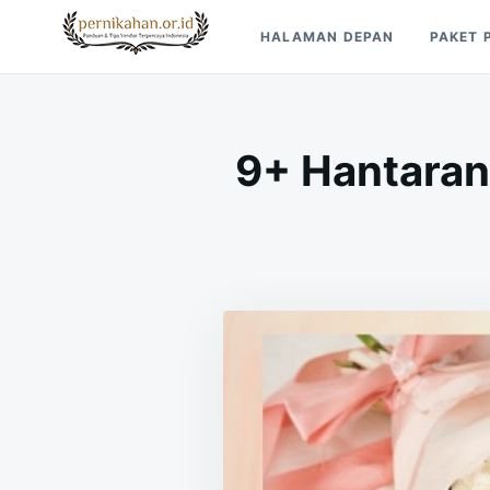
Skip
Search
HALAMAN DEPAN
PAKET 
to
for:
Pernikahan.or.id
Panduan Vendor & Tips Wedding Terpercaya
content
9+ Hantaran