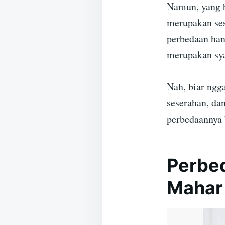
Namun, yang b
merupakan sesu
perbedaan hant
merupakan sya
Nah, biar ngg
seserahan, da
perbedaannya b
Perbed
Mahar 