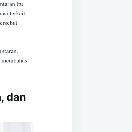
taran itu
asi terkait
tersebut
antaran,
an membahas
, dan