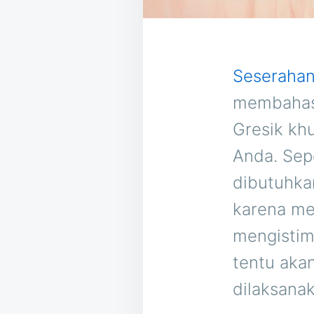
Seserahan
membahas 
Gresik kh
Anda. Sep
dibutuhka
karena me
mengisti
tentu aka
dilaksana