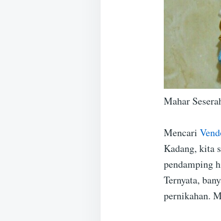
Mahar Sesera
Mencari
Vend
Kadang, kita 
pendamping hi
Ternyata, ban
pernikahan. M