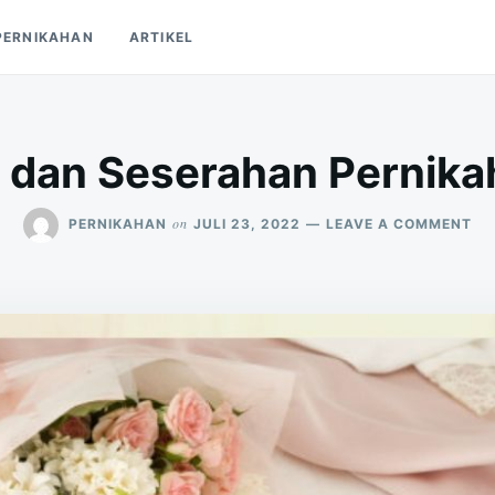
PERNIKAHAN
ARTIKEL
 dan Seserahan Pernikah
ON
on
PERNIKAHAN
JULI 23, 2022
LEAVE A COMMENT
9+
HA
DA
SE
PE
DI
GR