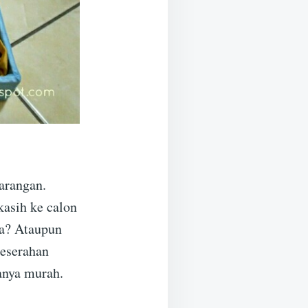
arangan.
kasih ke calon
ka? Ataupun
Seserahan
anya murah.