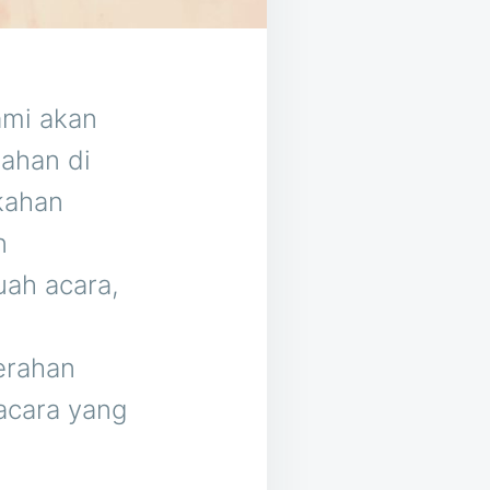
ami akan
ahan di
kahan
n
ah acara,
erahan
acara yang