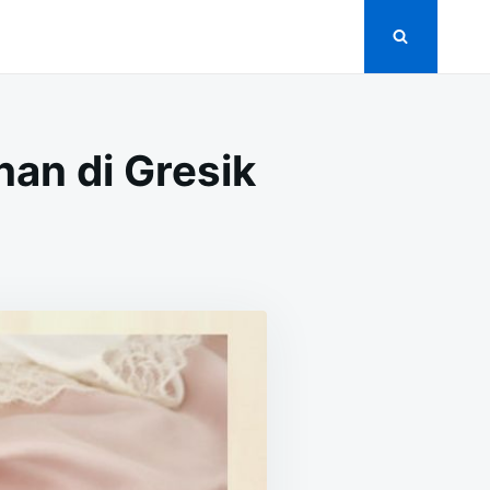
an di Gresik
NTARAN
N
SERAHAN
RNIKAHAN
ESIK