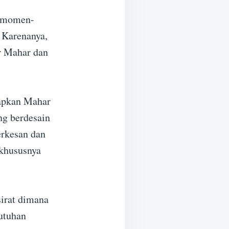
h momen-
 Karenanya,
r Mahar dan
iapkan Mahar
ng berdesain
erkesan dan
 khususnya
sirat dimana
utuhan