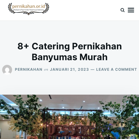
Skip
Search
to
for:
Pernikahan.or.id
Panduan Vendor & Tips Wedding Terpercaya
content
8+ Catering Pernikahan
Banyumas Murah
on
PERNIKAHAN
JANUARI 21, 2023
LEAVE A COMMENT