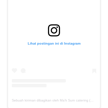
Lihat postingan ini di Instagram
Sebuah kiriman dibagikan oleh Ma'k Sum catering (@mak_sumcatering)