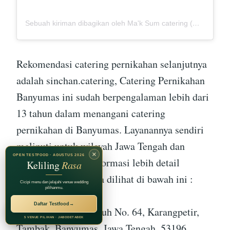
Sebuah kiriman dibagikan oleh Ma'k Sum catering (@mak_sumcatering)
Rekomendasi catering pernikahan selanjutnya
adalah sinchan.catering, Catering Pernikahan
Banyumas ini sudah berpengalaman lebih dari
13 tahun dalam menangani catering
pernikahan di Banyumas. Layanannya sendiri
meliputi untuk wilayah Jawa Tengah dan
×
OPEN TESTFOOD · AGUSTUS 2026
sekitarnya. untuk informasi lebih detail
Keliling
Rasa
sinchan.catering bisa dilihat di bawah ini :
Cicipi menu dan jelajahi venue wedding
pilihanmu.
Daftar Testfood
→
RECOMMENDED BY
Alamat :
Jl. Kalibutuh No. 64, Karangpetir,
Jagarasa Group
5 VENUE PILIHAN · JABODETABEK
Tambak, Banyumas, Jawa Tengah, 53196