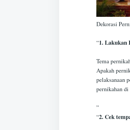
Dekorasi Per
1. Lakukan 
“
Tema pernikah
Apakah pernik
pelaksanaan p
pernikahan di
”
2. Cek temp
“