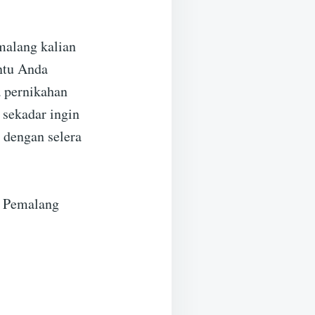
malang kalian
ntu Anda
a pernikahan
 sekadar ingin
n dengan selera
 Pemalang