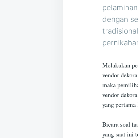
pelaminan
dengan set
tradision
pernikaha
Melakukan pe
vendor dekoras
maka pemiliha
vendor dekora
yang pertama 
Bicara soal h
yang saat ini