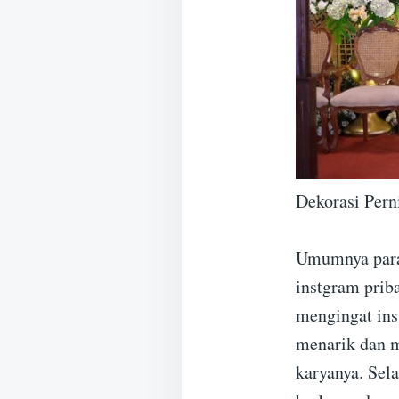
Dekorasi Per
Umumnya pa
instgram prib
mengingat ins
menarik dan m
karyanya. Sel