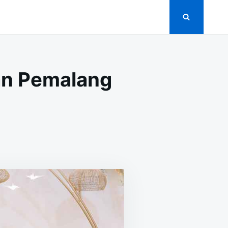
an Pemalang
N
+
EKORASI
ERNIKAHAN
AN
AMARAN
EMALANG
ERBAIK