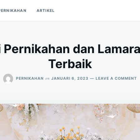
PERNIKAHAN
ARTIKEL
i Pernikahan dan Lamar
Terbaik
O
on
PERNIKAHAN
JANUARI 6, 2023
LEAVE A COMMENT
7
D
P
D
L
P
T