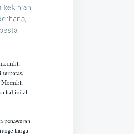
 kekinian
derhana,
pesta
memilih
 terbatas,
. Memilih
a hal inilah
ya penawaran
 range harga