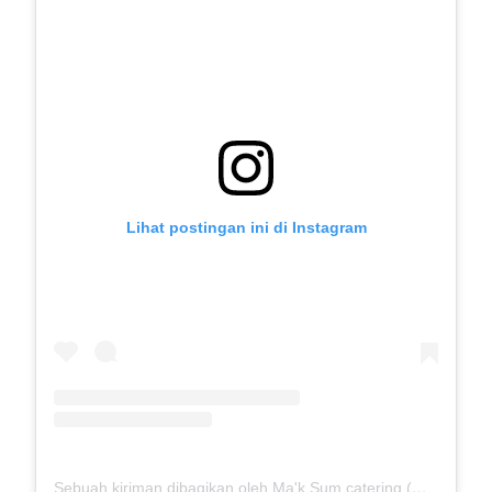
Lihat postingan ini di Instagram
Sebuah kiriman dibagikan oleh Ma'k Sum catering (@mak_sumcatering)