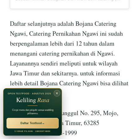
Daftar selanjutnya adalah Bojana Catering
Ngawi, Catering Pernikahan Ngawi ini sudah
berpengalaman lebih dari 12 tahun dalam
menangani catering pernikahan di Ngawi.
Layanannya sendiri meliputi untuk wilayah
Jawa Timur dan sekitarnya. untuk informasi
lebih detail Bojana Catering Ngawi bisa dilihat
di bawah ini :
×
OPEN TESTFOOD · AGUSTUS 2026
Keliling
Rasa
Alamat :
Jl. Bukit Tunggul No. 295, Mojo,
Cicipi menu dan jelajahi venue wedding
pilihanmu.
Bringin, Ngawi, Jawa Timur, 63285
Daftar Testfood
→
RECOMMENDED BY
Jagarasa Group
Kontak :
0822-4152-1999
5 VENUE PILIHAN · JABODETABEK