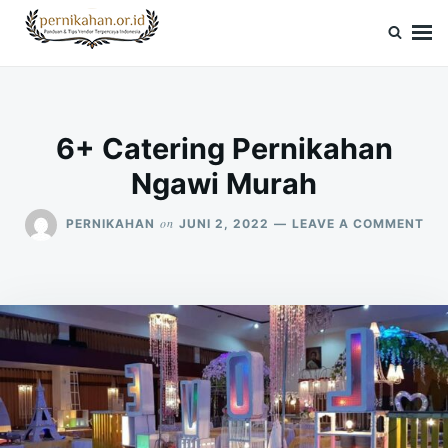
Skip
Search
to
for:
Pernikahan.or.id
Panduan Vendor & Tips Wedding Terpercaya
content
6+ Catering Pernikahan
Ngawi Murah
ON
on
PERNIKAHAN
JUNI 2, 2022
LEAVE A COMMENT
6+
CA
PE
NG
MU