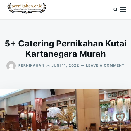
Skip
Search
to
for:
Pernikahan.or.id
Panduan Vendor & Tips Wedding Terpercaya
content
5+ Catering Pernikahan Kutai
Kartanegara Murah
ON
on
PERNIKAHAN
JUNI 11, 2022
LEAVE A COMMENT
5+
CA
PE
KU
KA
MU