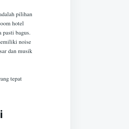
adalah pilihan
room hotel
 pasti bagus.
emiliki noise
esar dan musik
ang tepat
i