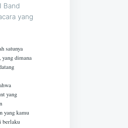
l Band
acara yang
ah satunya
, yang dimana
datang
bahwa
ent yang
n
un yang kamu
i berlaku