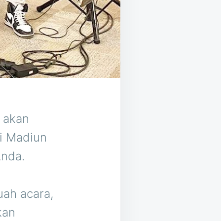
i akan
i Madiun
Anda.
ah acara,
kan