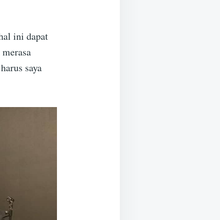
al ini dapat
g merasa
 harus saya