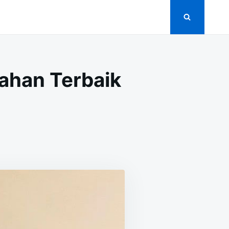
kahan Terbaik
ON
T
5+
BAND,
ELECTONE
DAN
SINGER
PERNIKAHAN
TERBAIK
DI
MADIUN