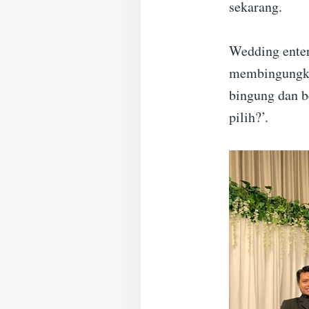
sekarang.
Wedding enter
membingungkan
bingung dan be
pilih?’.