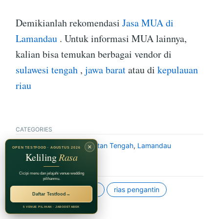
Demikianlah rekomendasi
Jasa MUA di
Lamandau
. Untuk informasi MUA lainnya,
kalian bisa temukan berbagai vendor di
sulawesi tengah
,
jawa barat
atau di
kepulauan
riau
CATEGORIES
MUA Pernikahan
,
Kalimantan Tengah
,
Lamandau
×
OPEN TESTFOOD · AGUSTUS 2026
Keliling
Rasa
TAGS
Cicipi menu dan jelajahi venue wedding
pilihanmu.
makeup artist
mua
rias pengantin
Daftar Testfood
→
RECOMMENDED BY
Jagarasa Group
5 VENUE PILIHAN · JABODETABEK