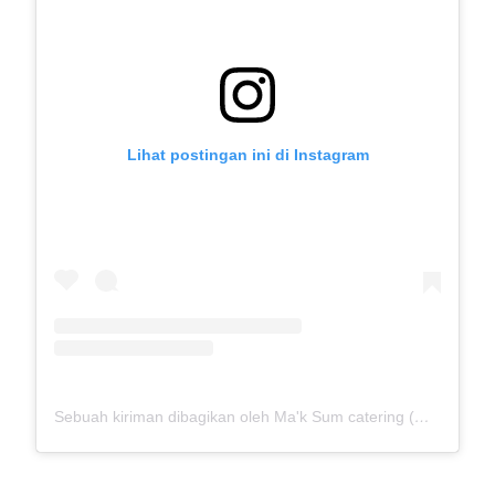
Lihat postingan ini di Instagram
Sebuah kiriman dibagikan oleh Ma'k Sum catering (@mak_sumcatering)