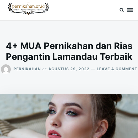
Skip
Search
to
for:
Pernikahan.or.id
Panduan Vendor & Tips Wedding Terpercaya
content
4+ MUA Pernikahan dan Rias
Pengantin Lamandau Terbaik
on
PERNIKAHAN
AGUSTUS 29, 2022
LEAVE A COMMENT