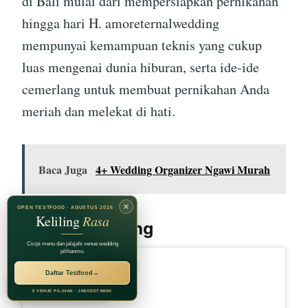
di Bali mulai dari mempersiapkan pernikahan
hingga hari H. amoreternalwedding
mempunyai kemampuan teknis yang cukup
luas mengenai dunia hiburan, serta ide-ide
cemerlang untuk membuat pernikahan Anda
meriah dan melekat di hati.
Baca Juga
4+ Wedding Organizer Ngawi Murah
×
OPEN TESTFOOD · AGUSTUS 2026
Keliling
Rasa
forcellowedding
Cicipi menu dan jelajahi venue wedding
pilihanmu.
Daftar Testfood
→
RECOMMENDED BY
Jagarasa Group
5 VENUE PILIHAN · JABODETABEK