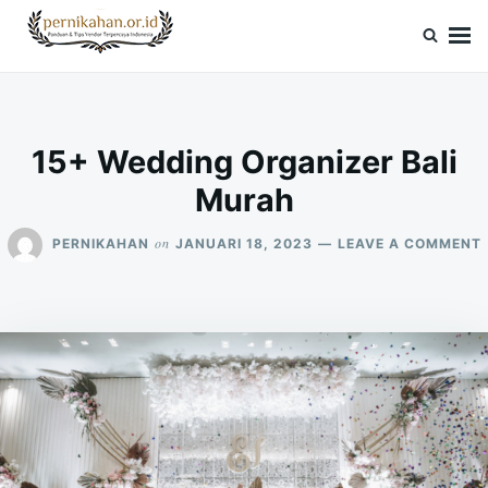
Skip
Search
to
for:
Pernikahan.or.id
Panduan Vendor & Tips Wedding Terpercaya
content
15+ Wedding Organizer Bali
Murah
on
PERNIKAHAN
JANUARI 18, 2023
LEAVE A COMMENT