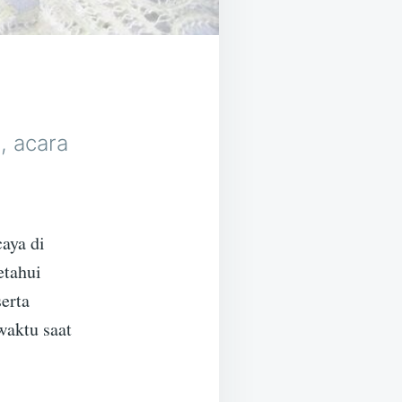
, acara
caya di
etahui
serta
waktu saat