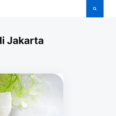
i Jakarta
ON
1+
SOUVENIR
PERNIKAHAN
MURAH
I
JAKARTA