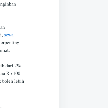
inginkan
han
si,
sewa
terpenting,
emat.
bih dari 2%
ana Rp 100
k boleh lebih